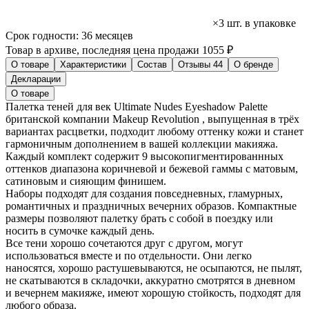
×3 шт. в упаковке
Срок годности:
36 месяцев
Товар в архиве, последняя цена продажи 1055 ₽
О товаре
Характеристики
Состав
Отзывы
44
О бренде
Декларации
О товаре
Палетка теней для век Ultimate Nudes Eyeshadow Palette
британской компании Makeup Revolution , выпущенная в трёх
вариантах расцветки, подходит любому оттенку кожи и станет
гармоничным дополнением в вашей коллекции макияжа.
Каждый комплект содержит 9 высокопигментированнных
оттенков диапазона коричневой и бежевой гаммы с матовым,
сатиновым и сияющим финишем.
Наборы подходят для создания повседневных, гламурных,
романтичных и праздничных вечерних образов. Компактные
размеры позволяют палетку брать с собой в поездку или
носить в сумочке каждый день.
Все тени хорошо сочетаются друг с другом, могут
использоваться вместе и по отдельности. Они легко
наносятся, хорошо растушевываются, не осыпаются, не пылят,
не скатываются в складочки, аккуратно смотрятся в дневном
и вечернем макияже, имеют хорошую стойкость, подходят для
любого образа.