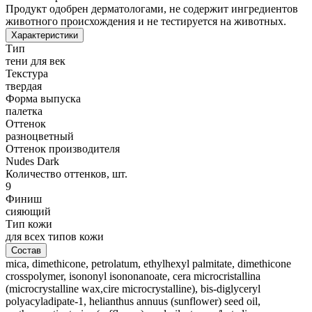
Продукт одобрен дерматологами, не содержит ингредиентов
животного происхождения и не тестируется на животных.
Характеристики
Тип
тени для век
Текстура
твердая
Форма выпуска
палетка
Оттенок
разноцветный
Оттенок производителя
Nudes Dark
Количество оттенков, шт.
9
Финиш
сияющий
Тип кожи
для всех типов кожи
Состав
mica, dimethicone, petrolatum, ethylhexyl palmitate, dimethicone
crosspolymer, isononyl isononanoate, cera microcristallina
(microcrystalline wax,cire microcrystalline), bis-diglyceryl
polyacyladipate-1, helianthus annuus (sunflower) seed oil,