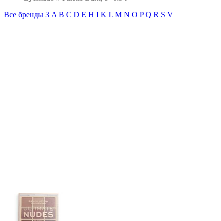
Все бренды
3
A
B
C
D
E
H
I
K
L
M
N
O
P
Q
R
S
V