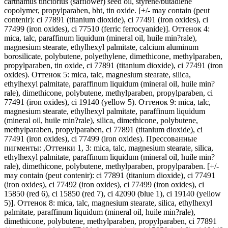
carthamus tinctorius (safflower) seed oil, styrene/butadiene
copolymer, propylparaben, bht, tin oxide. [+/- may contain (peut
contenir): ci 77891 (titanium dioxide), ci 77491 (iron oxides), ci
77499 (iron oxides), ci 77510 (ferric ferrocyanide)]. Оттенок 4:
mica, talc, paraffinum liquidum (mineral oil, huile min?rale),
magnesium stearate, ethylhexyl palmitate, calcium aluminum
borosilicate, polybutene, polyethylene, dimethicone, methylparaben,
propylparaben, tin oxide, ci 77891 (titanium dioxide), ci 77491 (iron
oxides). Оттенок 5: mica, talc, magnesium stearate, silica,
ethylhexyl palmitate, paraffinum liquidum (mineral oil, huile min?
rale), dimethicone, polybutene, methylparaben, propylparaben, ci
77491 (iron oxides), ci 19140 (yellow 5). Оттенок 9: mica, talc,
magnesium stearate, ethylhexyl palmitate, paraffinum liquidum
(mineral oil, huile min?rale), silica, dimethicone, polybutene,
methylparaben, propylparaben, ci 77891 (titanium dioxide), ci
77491 (iron oxides), ci 77499 (iron oxides). Прессованные
пигменты: ,Оттенки 1, 3: mica, talc, magnesium stearate, silica,
ethylhexyl palmitate, paraffinum liquidum (mineral oil, huile min?
rale), dimethicone, polybutene, methylparaben, propylparaben. [+/-
may contain (peut contenir): ci 77891 (titanium dioxide), ci 77491
(iron oxides), ci 77492 (iron oxides), ci 77499 (iron oxides), ci
15850 (red 6), ci 15850 (red 7), ci 42090 (blue 1), ci 19140 (yellow
5)]. Оттенок 8: mica, talc, magnesium stearate, silica, ethylhexyl
palmitate, paraffinum liquidum (mineral oil, huile min?rale),
dimethicone, polybutene, methylparaben, propylparaben, ci 77891