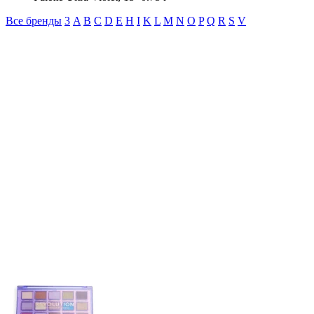
Все бренды
3
A
B
C
D
E
H
I
K
L
M
N
O
P
Q
R
S
V