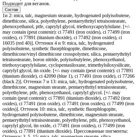
Подходит для веганов.
Состав
1и 2: mica, talc, magnesium stearate, hydrogenated polyisobutene,
dimethicone, silica, polyethylene, pentaerythrityl tetraisostearate,
phenoxyethanol, ptfe, caprylyl glycol, triethoxycaprylylsilane. [+/-
may contain (peut contenir): ci 77491 (iron oxides), ci 77499 (iron
oxides), ci 77891 (titanium dioxide), ci 77492 (iron oxides), ci
16035 (red 40)]. Оттенки 4 и 9: mica, talc, hydrogenated
polyisobutene, synthetic fluorphlogopite, dimethicone,
dimethicone/vinyl dimethicone crosspolymer, silica, pentaerythrityl
tetraisostearate, boron nitride, polyisobutylene, phenoxyethanol,
triethoxycaprylylsilane, cyclopentasiloxane, trimethylsiloxysilicate,
caprylyl glycol, tin oxide. [+/- may contain (peut contenir): ci 77891
(titanium dioxide), ci 42090 (blue 1), ci 77491 (iron oxide), ci 77266
(black 2)]. Оттенки 7 и 13: mica, talc, hydrogenated polyisobutene,
dimethicone, magnesium stearate, pentaerythrityl tetraisostearate,
polyethylene, ptfe, phenoxyethanol, caprylyl glycol. [+/- may
contain (peut contenir): ci 77891 (titanium dioxide), ci 77492 (iron
oxides), ci 77491 (iron oxide), ci 77491 (iron oxides), ci 77499 (iron
oxides)]. Оттенок 10: mica, talc, synthetic fluorphlogopite,
hydrogenated polyisobutene, dimethicone, magnesium stearate,
pentaerythrityl tetraisostearate, polyethylene, ptfe, phenoxyethanol,
caprylyl glycol, tin oxide, ci 77491 (iron oxides), ci 77499 (iron
oxides), ci 77891 (titanium dioxide). Прессованные пигменты:
Оттенки: 3, 5, 15: mica, talc, magnesium stearate, silica,