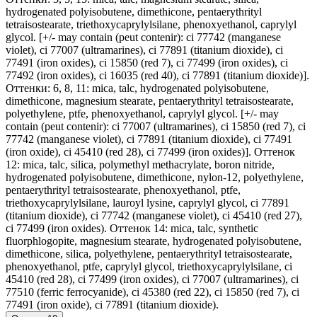
hydrogenated polyisobutene, dimethicone, pentaerythrityl
tetraisostearate, triethoxycaprylylsilane, phenoxyethanol, caprylyl
glycol. [+/- may contain (peut contenir): ci 77742 (manganese
violet), ci 77007 (ultramarines), ci 77891 (titanium dioxide), ci
77491 (iron oxides), ci 15850 (red 7), ci 77499 (iron oxides), ci
77492 (iron oxides), ci 16035 (red 40), ci 77891 (titanium dioxide)].
Оттенки: 6, 8, 11: mica, talc, hydrogenated polyisobutene,
dimethicone, magnesium stearate, pentaerythrityl tetraisostearate,
polyethylene, ptfe, phenoxyethanol, caprylyl glycol. [+/- may
contain (peut contenir): ci 77007 (ultramarines), ci 15850 (red 7), ci
77742 (manganese violet), ci 77891 (titanium dioxide), ci 77491
(iron oxide), ci 45410 (red 28), ci 77499 (iron oxides)]. Оттенок
12: mica, talc, silica, polymethyl methacrylate, boron nitride,
hydrogenated polyisobutene, dimethicone, nylon-12, polyethylene,
pentaerythrityl tetraisostearate, phenoxyethanol, ptfe,
triethoxycaprylylsilane, lauroyl lysine, caprylyl glycol, ci 77891
(titanium dioxide), ci 77742 (manganese violet), ci 45410 (red 27),
ci 77499 (iron oxides). Оттенок 14: mica, talc, synthetic
fluorphlogopite, magnesium stearate, hydrogenated polyisobutene,
dimethicone, silica, polyethylene, pentaerythrityl tetraisostearate,
phenoxyethanol, ptfe, caprylyl glycol, triethoxycaprylylsilane, ci
45410 (red 28), ci 77499 (iron oxides), ci 77007 (ultramarines), ci
77510 (ferric ferrocyanide), ci 45380 (red 22), ci 15850 (red 7), ci
77491 (iron oxide), ci 77891 (titanium dioxide).