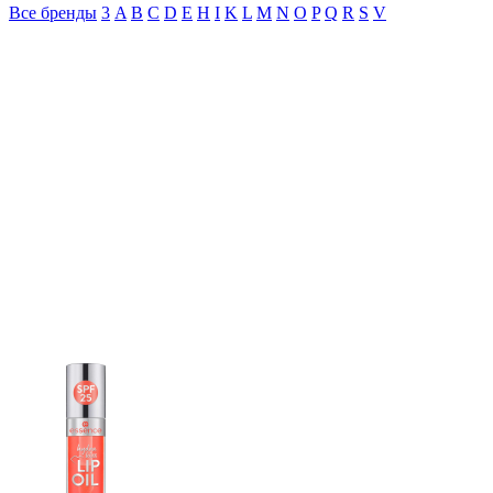
Все бренды
3
A
B
C
D
E
H
I
K
L
M
N
O
P
Q
R
S
V