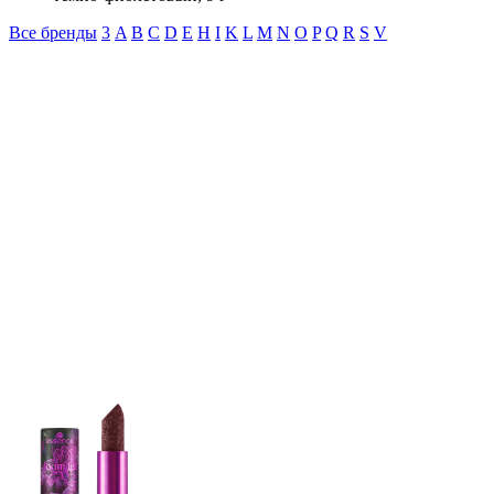
Все бренды
3
A
B
C
D
E
H
I
K
L
M
N
O
P
Q
R
S
V