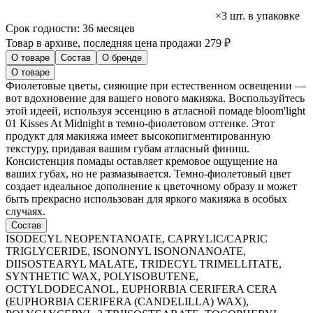
×3 шт. в упаковке
Срок годности:
36 месяцев
Товар в архиве, последняя цена продажи 279 ₽
О товаре
Состав
О бренде
О товаре
Фиолетовые цветы, сияющие при естественном освещении —
вот вдохновение для вашего нового макияжа. Воспользуйтесь
этой идеей, используя эссенцию в атласной помаде bloom'light
01 Kisses At Midnight в темно-фиолетовом оттенке. Этот
продукт для макияжа имеет высокопигментированную
текстуру, придавая вашим губам атласный финиш.
Консистенция помады оставляет кремовое ощущение на
ваших губах, но не размазывается. Темно-фиолетовый цвет
создает идеальное дополнение к цветочному образу и может
быть прекрасно использован для яркого макияжа в особых
случаях.
Состав
ISODECYL NEOPENTANOATE, CAPRYLIC/CAPRIC
TRIGLYCERIDE, ISONONYL ISONONANOATE,
DIISOSTEARYL MALATE, TRIDECYL TRIMELLITATE,
SYNTHETIC WAX, POLYISOBUTENE,
OCTYLDODECANOL, EUPHORBIA CERIFERA CERA
(EUPHORBIA CERIFERA (CANDELILLA) WAX),