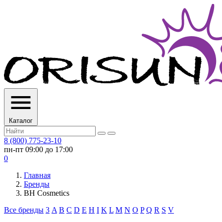
Каталог
8 (800) 775-23-10
пн-пт 09:00 до 17:00
0
Главная
Бренды
BH Cosmetics
Все бренды
3
A
B
C
D
E
H
I
K
L
M
N
O
P
Q
R
S
V