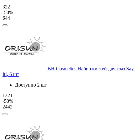
322
-50%
644
BH Cosmetics
Набор кистей для глаз Say
It!, 6 шт
Доступно 2 шт
1221
-50%
2442