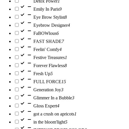
Detox Power
1
Emily In Paris
9
Eye Brow Stylist
8
Eyebrow Designer
4
FaBOWlous
6
FAST SHADE
7
Feelin' Comfy
4
Festive Treasures
1
Forever Flawless
8
Fresh Up
5
FULL FORCE
15
Generation Joy
3
Glimmer In a Bubble
3
Gloss Expert
4
got a crush on apricots
1
in the bloom'light
5