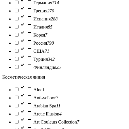
Германия
714
Греция
270
Испания
288
Италия
85
Корея
7
Россия
798
США
71
Турция
342
Финляндия
25
Косметическая линия
Aloe
1
Anti-yellow
9
Arabian Spa
11
Arctic Illusion
4
Art Couleurs Collection
7