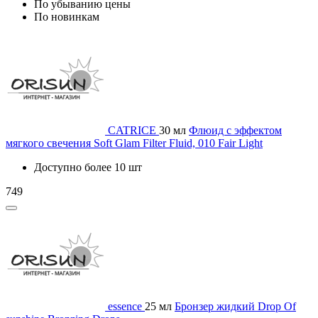
По убыванию цены
По новинкам
CATRICE
30 мл
Флюид с эффектом
мягкого свечения Soft Glam Filter Fluid, 010 Fair Light
Доступно более 10 шт
749
essence
25 мл
Бронзер жидкий Drop Of