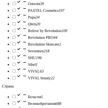
Ostwint
39
PASTEL Cosmetics
197
Pupa
34
Qtem
20
Relove by Revolution
109
Revolution PRO
44
Revolution Skincare
2
Seventeen
218
SHU
196
Sibel
1
VIVAL
63
VIVAL beauty
22
Страна
Бельгия
1
Великобритания
688