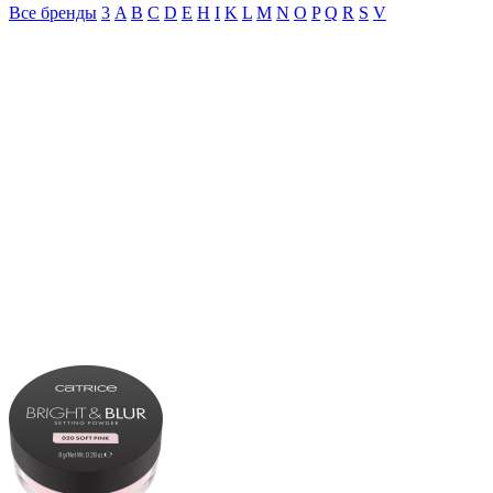
Все бренды
3
A
B
C
D
E
H
I
K
L
M
N
O
P
Q
R
S
V