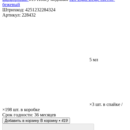
бежевый
Штрихкод:
4251232284324
Артикул:
228432
5 мл
×3 шт. в спайке /
×198 шт. в коробке
Срок годности:
36 месяцев
Добавить в корзину
В корзину •
419