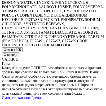
ISONONANOATE, GLYCERIN, POLYGLYCERYL-6
POLYRICINOLEATE, LAUROYL LYSINE, POLYGLYCERYL-
3 DIISOSTEARATE, TOCOPHEROL, HYDROGENATED
POLYCYCLOPENTADIENE, DISTEARDIMONIUM
HECTORITE, POTASSIUM CETYL PHOSPHATE, SODIUM
CHLORIDE, SYNTHETIC BEESWAX,
ETHYLHEXYLGLYCERIN, XANTHAN GUM, LECITHIN,
TETRASODIUM GLUTAMATE DIACETATE, ASCORBYL
PALMITATE, CITRIC ACID, PHENOXYETHANOL, PARFUM
(FRAGRANCE), CI 77491, CI 77492, CI 77499 (IRON
OXIDES), CI 77891 (TITANIUM DIOXIDE).
Отзывы
105
О бренде
CATRICE
Германия
Каждый продукт CATRICE разработан с любовью и призван
сделать прекраснее не только вас, но и нашу планету Земля.
Отличительной особенностью немецкого бренда является
соотношение высокого качества продукции и доступной
цены, что так редко встречается в наше время. Широкая
палитра оттенков позволяет экспериментировать с макияжем
хоть каждый день, при этом сохранив ваш бюджет.
Смотреть каталог бренда