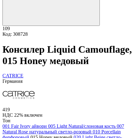
109
Код: 308728
Консилер Liquid Camouflage,
015 Honey медовый
CATRICE
Германия
419
НДС 22% включен
Тон
001 Fair Ivory айвори
005 Light Natural/слоновая кость
007
Natural Rose натуральный светло-розовый
010 Porcellain
фарфоровый
015 Honey медовый
020 Light Beige светло-