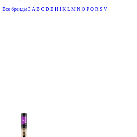
Все бренды
3
A
B
C
D
E
H
I
K
L
M
N
O
P
Q
R
S
V