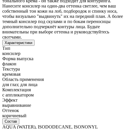
тонального крема - он также подходит для контуринга.
Нанесите консилер на один-два оттенка светлее, чем ваш
собственный тон кожи на лоб, подбородок и спинку носа,
чтобы визуально "выдвинуть" их на передний план. А более
темный консилер под скулами и по бокам переносицы
дополнительно подчеркнёт контуры лица. Будьте
внимательны при выборе оттенка и руководствуйтесь
свотчами.
Характеристики
Тип
консилер
Форма выпуска
флакон
Текстура
кремовая
Область применения
для глаз; для лица
Комплектация
с аппликатором
Эффект
выравнивание
Оттенок
коричневый
Состав
AQUA (WATER), ISODODECANE, ISONONYL