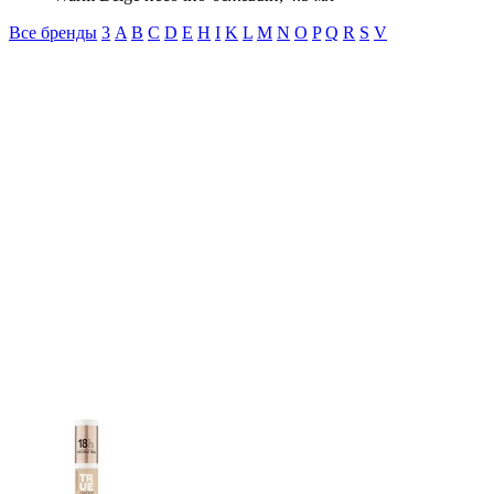
Все бренды
3
A
B
C
D
E
H
I
K
L
M
N
O
P
Q
R
S
V