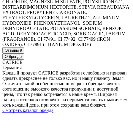
CHLORIDE, MAGNESIUM SULFATE, POLYSILICONE-11,
DISTEARDIMONIUM HECTORITE, STEVIA REBAUDIANA
EXTRACT, PROPYLENE CARBONATE,
ETHYLHEXYLGLYCERIN, LAURETH-12, ALUMINUM
HYDROXIDE, PHENOXYETHANOL, SODIUM
DEHYDROACETATE, POTASSIUM SORBATE, BENZOIC
ACID, DEHYDROACETIC ACID, SORBIC ACID, PARFUM
(FRAGRANCE), CI 77491, CI 77492, CI 77499 (IRON
OXIDES), CI 77891 (TITANIUM DIOXIDE)
Отзывы
9
О бренде
CATRICE
Германия
Каждый продукт CATRICE разработан с любовью и призван
сделать прекраснее не только вас, но и нашу планету Земля.
Отличительной особенностью немецкого бренда является
соотношение высокого качества продукции и доступной
цены, что так редко встречается в наше время. Широкая
палитра оттенков позволяет экспериментировать с макияжем
хоть каждый день, при этом сохранив ваш бюджет.
Смотреть каталог бренда