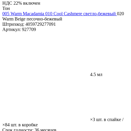
НДС 22% включен
Тон
005 Warm Macadamia
010 Cool Cashmere светло-бежевый
020
Warm Beige песочно-бежевый
Штрихкод:
4059729277091
Артикул:
927709
4.5 мл
×3 шт. в спайке /
×84 шт. в коробке
Срок годности:
36 месяцев