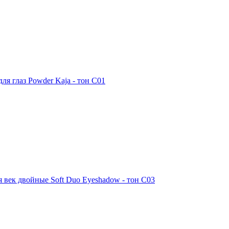
ля глаз Powder Kaja - тон С01
я век двойные Soft Duo Eyeshadow - тон С03