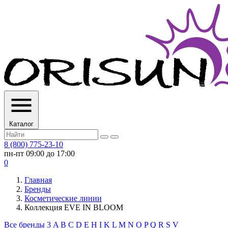
Каталог
8 (800) 775-23-10
пн-пт 09:00 до 17:00
0
Главная
Бренды
Косметические линии
Коллекция EVE IN BLOOM
Все бренды
3
A
B
C
D
E
H
I
K
L
M
N
O
P
Q
R
S
V