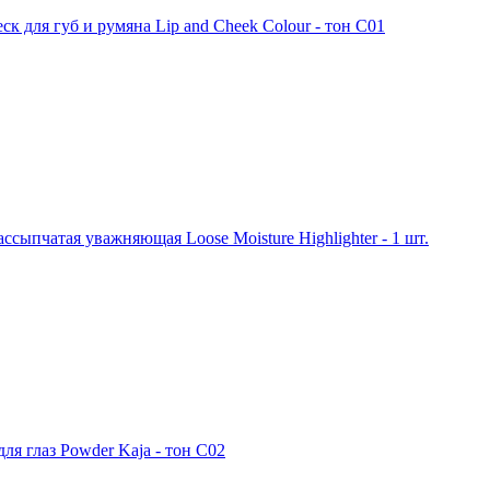
еск для губ и румяна Lip and Cheek Colour - тон С01
ссыпчатая уважняющая Loose Moisture Highlighter - 1 шт.
ля глаз Powder Kaja - тон С02