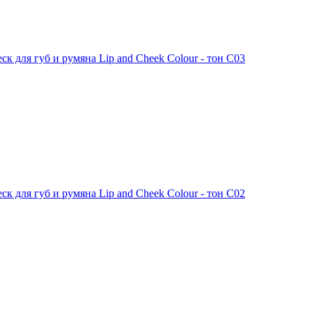
еск для губ и румяна Lip and Cheek Colour - тон С03
еск для губ и румяна Lip and Cheek Colour - тон С02