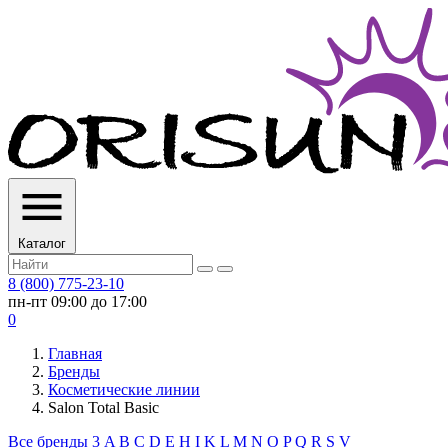
Каталог
8 (800) 775-23-10
пн-пт 09:00 до 17:00
0
Главная
Бренды
Косметические линии
Salon Total Basic
Все бренды
3
A
B
C
D
E
H
I
K
L
M
N
O
P
Q
R
S
V