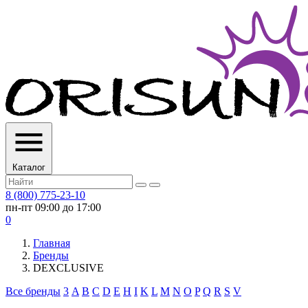
Каталог
8 (800) 775-23-10
пн-пт 09:00 до 17:00
0
Главная
Бренды
DEXCLUSIVE
Все бренды
3
A
B
C
D
E
H
I
K
L
M
N
O
P
Q
R
S
V