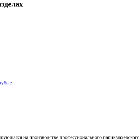
азделах
олубые
зирующаяся на производстве профессионального парикмахерского