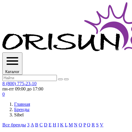
Каталог
8 (800) 775-23-10
пн-пт 09:00 до 17:00
0
Главная
Бренды
Sibel
Все бренды
3
A
B
C
D
E
H
I
K
L
M
N
O
P
Q
R
S
V