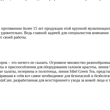
 на протяжении более 15 лет продукция этой крупной мультинац
удивительно. Ведь главной задачей для специалистов компании 
т своей работы.
рок – это ничего не сказать. Огромное множество разнообразн
ы и приспособления для оборудования салонов красоты, линия Si
ые халаты, пелерины и полотенца, линия Sibel Green Tea, предс
вобравшая в себя все самое необходимое для безопасной и безболез
kinCare, разработанная для всестороннего ухода за кожей лица и 