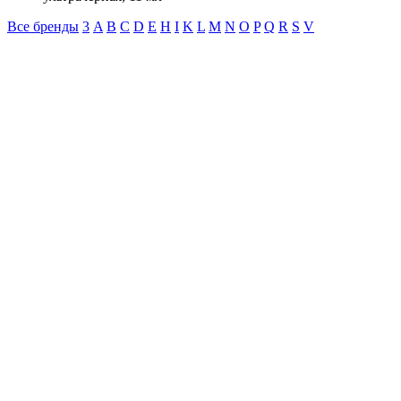
Все бренды
3
A
B
C
D
E
H
I
K
L
M
N
O
P
Q
R
S
V