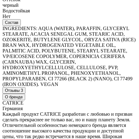
черный
Водостойкая
Нет
Состав
INGREDIENTS: AQUA (WATER), PARAFFIN, GLYCERYL
STEARATE, ACACIA SENEGAL GUM, STEARIC ACID,
OZOKERITE, BUTYLENE GLYCOL, ORYZA SATIVA (RICE)
BRAN WAX, HYDROGENATED VEGETABLE OIL,
PALMITIC ACID, POLYBUTENE, STEARYL STEARATE,
VP/EICOSENE COPOLYMER, COPERNICIA CERIFERA
(CARNAUBA) WAX, GLYCERIN,
HYDROXYETHYLCELLULOSE, CELLULOSE, PVP,
AMINOMETHYL PROPANOL, PHENOXYETHANOL,
PROPYLPARABEN, CI 77266 (BLACK 2) (NANO), CI 77499
(IRON OXIDES). VEGAN
Отзывы
3
О бренде
CATRICE
Германия
Каждый продукт CATRICE разработан с любовью и призван
сделать прекраснее не только вас, но и нашу планету Земля.
Отличительной особенностью немецкого бренда является
соотношение высокого качества продукции и доступной
цены, что так редко встречается в наше время. Широкая