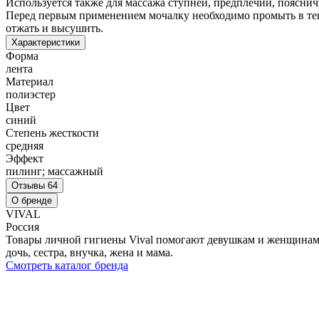
Используется также для массажа ступней, предплечий, пояснич
Перед первым применением мочалку необходимо промыть в теп
отжать и высушить.
Характеристики
Форма
лента
Материал
полиэстер
Цвет
синий
Степень жесткости
средняя
Эффект
пилинг; массажный
Отзывы
64
О бренде
VIVAL
Россия
Товары личной гигиены Vival помогают девушкам и женщинам жи
дочь, сестра, внучка, жена и мама.
Смотреть каталог бренда