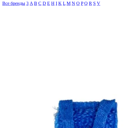
Все бренды
3
A
B
C
D
E
H
I
K
L
M
N
O
P
Q
R
S
V