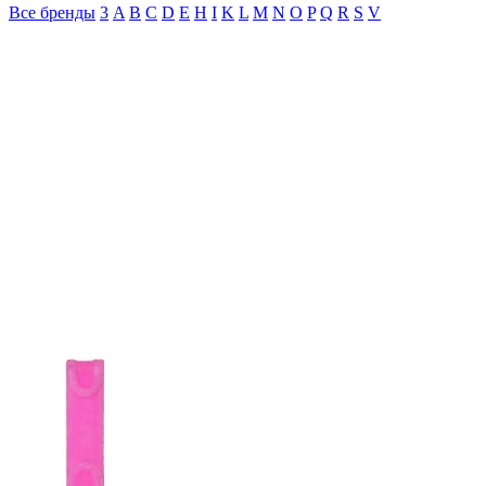
Все бренды
3
A
B
C
D
E
H
I
K
L
M
N
O
P
Q
R
S
V