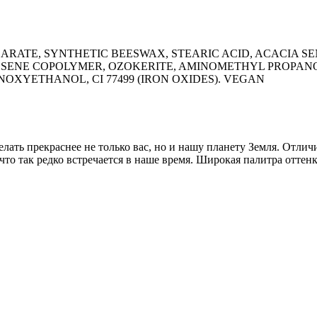
EARATE, SYNTHETIC BEESWAX, STEARIC ACID, ACACIA S
ICOSENE COPOLYMER, OZOKERITE, AMINOMETHYL PROPA
XYETHANOL, CI 77499 (IRON OXIDES). VEGAN
ать прекраснее не только вас, но и нашу планету Земля. Отлич
то так редко встречается в наше время. Широкая палитра оттен