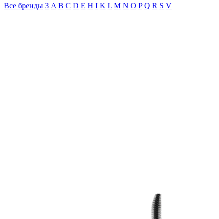
Все бренды
3
A
B
C
D
E
H
I
K
L
M
N
O
P
Q
R
S
V