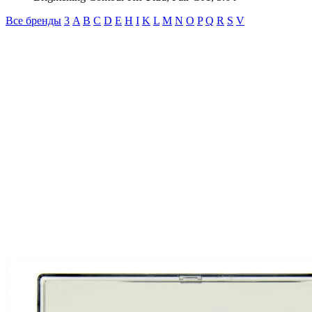
Все бренды
3
A
B
C
D
E
H
I
K
L
M
N
O
P
Q
R
S
V