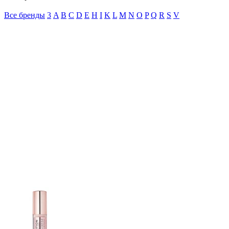
Все бренды
3
A
B
C
D
E
H
I
K
L
M
N
O
P
Q
R
S
V