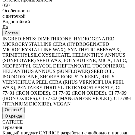
050
Особенности
с щеточкой
Водостойкий
Да
Состав
INGREDIENTS: DIMETHICONE, HYDROGENATED
MICROCRYSTALLINE CERA (HYDROGENATED
MICROCRYSTALLINE WAX), SYNTHETIC BEESWAX,
TRIMETHYLSILOXYSILICATE, HELIANTHUS ANNUUS
(SUNFLOWER) SEED WAX, POLYBUTENE, MICA, TALC,
NEOPENTYL GLYCOL DIHEPTANOATE, TOCOPHEROL,
HELIANTHUS ANNUUS (SUNFLOWER) SEED OIL,
ISODODECANE, SHOREA ROBUSTA RESIN, RHUS
VERNICIFLUA PEEL CERA (RHUS VERNICIFLUA PEEL
WAX), PENTAERYTHRITYL TETRAISOSTEARATE, CI
77491 (IRON OXIDES), CI 77492 (IRON OXIDES), CI 77499
(IRON OXIDES), CI 77742 (MANGANESE VIOLET), CI 77891
(TITANIUM DIOXIDE). VEGAN
Отзывы
9
О бренде
CATRICE
Германия
Каждый продукт CATRICE разработан с любовью и призван