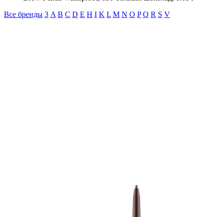
Все бренды
3
A
B
C
D
E
H
I
K
L
M
N
O
P
Q
R
S
V