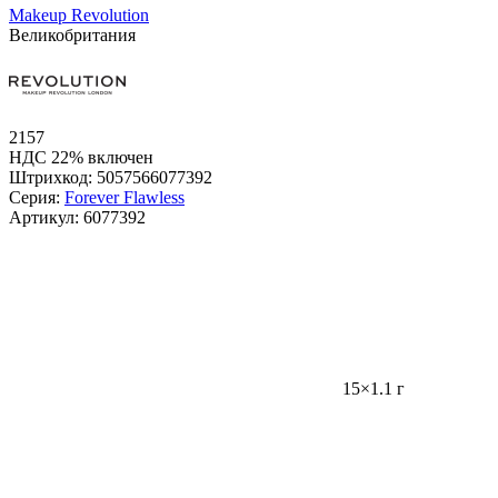
Makeup Revolution
Великобритания
2157
НДС 22% включен
Штрихкод:
5057566077392
Серия:
Forever Flawless
Артикул:
6077392
15×1.1 г