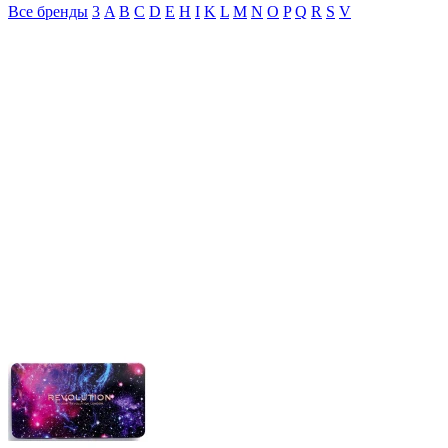
Все бренды
3
A
B
C
D
E
H
I
K
L
M
N
O
P
Q
R
S
V