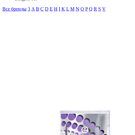
Все бренды
3
A
B
C
D
E
H
I
K
L
M
N
O
P
Q
R
S
V