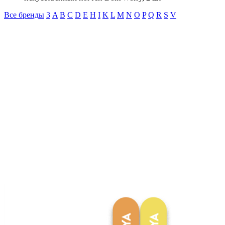
Все бренды
3
A
B
C
D
E
H
I
K
L
M
N
O
P
Q
R
S
V