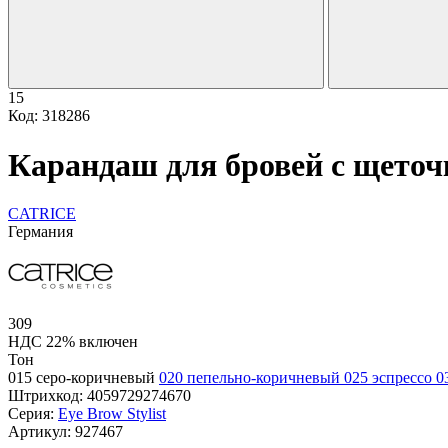
15
Код: 318286
Карандаш для бровей с щеточк
CATRICE
Германия
309
НДС 22% включен
Тон
015 серо-коричневый
020 пепельно-коричневый
025 эспрессо
0
Штрихкод:
4059729274670
Серия:
Eye Brow Stylist
Артикул:
927467