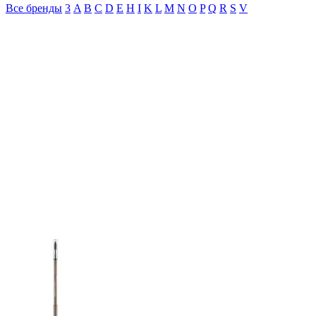
Все бренды
3
A
B
C
D
E
H
I
K
L
M
N
O
P
Q
R
S
V