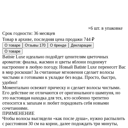
×6 шт. в упаковке
Срок годности:
36 месяцев
Товар в архиве, последняя цена продажи 744 ₽
О товаре
Отзывы
170
О бренде
Декларации
О товаре
Batiste Luxe идеально подойдет ценителям цветочных
ароматов: фиалка, жасмин и цветы яблони поднимут
настроение в любую погоду. Новый Batiste Luxe перенесет Вас
в мир роскоши! За считанные мгновения сделает волосы
чистыми и готовыми к укладке без воды. Просто, быстро,
удобно!
Моментально освежит прическу и сделает волосы чистыми.
Его действие не отличаются от оригинального шампуня, но
это настоящая находка для тех, кто особенно трепетно
относится к запахам и любит порадовать себя новыми
сочетаниями.
ПРИМЕНЕНИЕ
Чтобы волосы выглядели «как после душа», нужно распылить
с расстояния 30 см на корни, далее подождать три минуты,