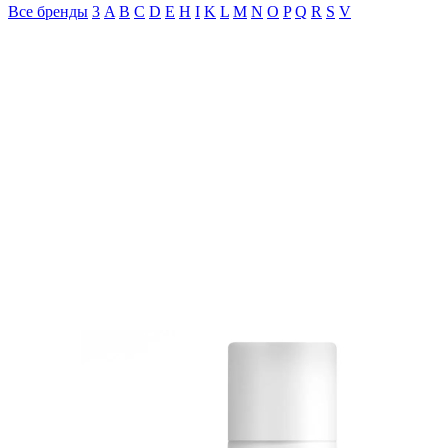
Все бренды
3
A
B
C
D
E
H
I
K
L
M
N
O
P
Q
R
S
V