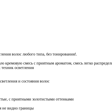
етления волос любого типа, без тонирования!.
ую кремовую смесь с приятным ароматом, смесь легко распредел
х техник осветления
светления и состояния волос
стые, с приятными золотистыми оттенками
я не видно границы