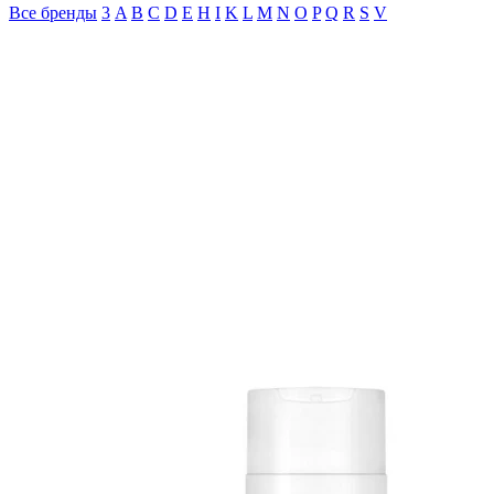
Все бренды
3
A
B
C
D
E
H
I
K
L
M
N
O
P
Q
R
S
V