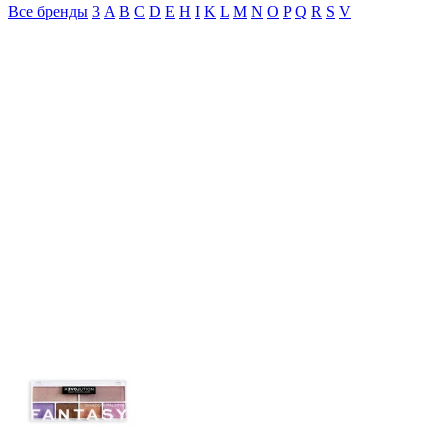
Все бренды
3
A
B
C
D
E
H
I
K
L
M
N
O
P
Q
R
S
V