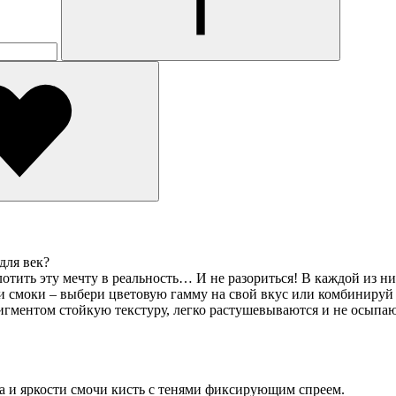
для век?
отить эту мечту в реальность… И не разориться! В каждой из них
и смоки – выбери цветовую гамму на свой вкус или комбинируй 
гментом стойкую текстуру, легко растушевываются и не осыпают
ка и яркости смочи кисть с тенями фиксирующим спреем.