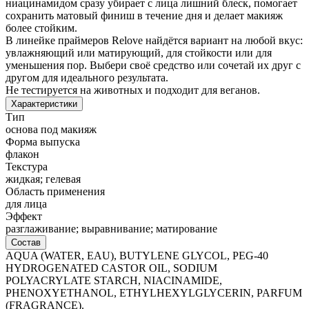
ниацинамидом сразу убирает с лица лишний блеск, помогает
сохранить матовый финиш в течение дня и делает макияж
более стойким.
В линейке праймеров Relove найдётся вариант на любой вкус:
увлажняющий или матирующий, для стойкости или для
уменьшения пор. Выбери своё средство или сочетай их друг с
другом для идеального результата.
Не тестируется на животных и подходит для веганов.
Характеристики
Тип
основа под макияж
Форма выпуска
флакон
Текстура
жидкая; гелевая
Область применения
для лица
Эффект
разглаживание; выравнивание; матирование
Состав
AQUA (WATER, EAU), BUTYLENE GLYCOL, PEG-40
HYDROGENATED CASTOR OIL, SODIUM
POLYACRYLATE STARCH, NIACINAMIDE,
PHENOXYETHANOL, ETHYLHEXYLGLYCERIN, PARFUM
(FRAGRANCE).