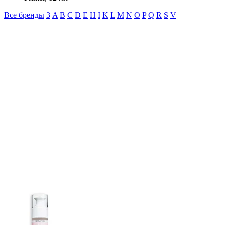
Все бренды
3
A
B
C
D
E
H
I
K
L
M
N
O
P
Q
R
S
V