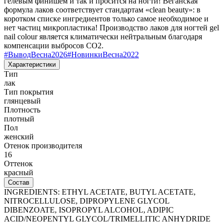
гелевым финишем и так и просится на ногти! Веганская
формула лаков соответствует стандартам «clean beauty»: в
коротком списке ингредиентов только самое необходимое и
нет частиц микропластика! Производство лаков для ногтей gel
nail colour является климатически нейтральным благодаря
компенсации выбросов CO2.
#
ВыводВесна2026
#
НовинкиВесна2022
Характеристики
Тип
лак
Тип покрытия
глянцевый
Плотность
плотный
Пол
женский
Отенок производителя
16
Оттенок
красный
Состав
INGREDIENTS: ETHYL ACETATE, BUTYL ACETATE,
NITROCELLULOSE, DIPROPYLENE GLYCOL
DIBENZOATE, ISOPROPYL ALCOHOL, ADIPIC
ACID/NEOPENTYL GLYCOL/TRIMELLITIC ANHYDRIDE