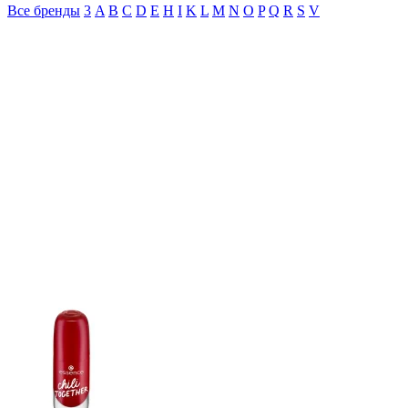
Все бренды
3
A
B
C
D
E
H
I
K
L
M
N
O
P
Q
R
S
V