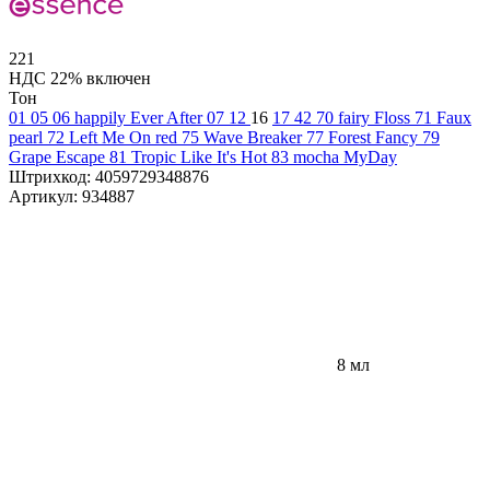
221
НДС 22% включен
Тон
01
05
06 happily Ever After
07
12
16
17
42
70 fairy Floss
71 Faux
pearl
72 Left Me On red
75 Wave Breaker
77 Forest Fancy
79
Grape Escape
81 Tropic Like It's Hot
83 mocha MyDay
Штрихкод:
4059729348876
Артикул:
934887
8 мл