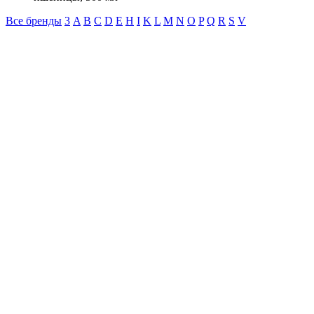
Все бренды
3
A
B
C
D
E
H
I
K
L
M
N
O
P
Q
R
S
V