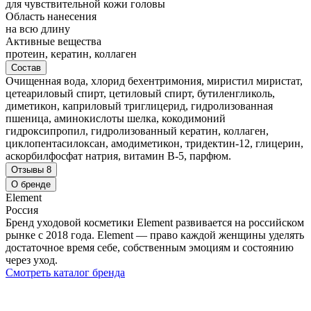
для чувствительной кожи головы
Область нанесения
на всю длину
Активные вещества
протеин, кератин, коллаген
Состав
Очищенная вода, хлорид бехентримония, миристил миристат,
цетеариловый спирт, цетиловый спирт, бутиленгликоль,
диметикон, каприловый триглицерид, гидролизованная
пшеница, аминокислоты шелка, кокодимоний
гидроксипропил, гидролизованный кератин, коллаген,
циклопентасилоксан, амодиметикон, тридектин-12, глицерин,
аскорбилфосфат натрия, витамин В-5, парфюм.
Отзывы
8
О бренде
Element
Россия
Бренд уходовой косметики Element развивается на российском
рынке с 2018 года. Element — право каждой женщины уделять
достаточное время себе, собственным эмоциям и состоянию
через уход.
Смотреть каталог бренда