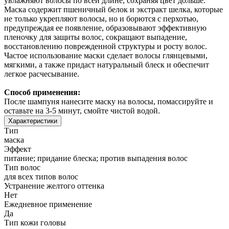
увлажняют волосы по всей длине, сохраняя цвет дольше.
Маска содержит пшеничный белок и экстракт шелка, которые
не только укрепляют волосы, но и борются с перхотью,
предупреждая ее появление, образовывают эффективную
пленочку для защиты волос, сокращают выпадение,
восстановлению поврежденной структуры и росту волос.
Частое использование маски сделает волосы глянцевыми,
мягкими, а также придаст натуральный блеск и обеспечит
легкое расчесывание.
Способ применения:
После шампуня нанесите маску на волосы, помассируйте и
оставьте на 3-5 минут, смойте чистой водой.
Характеристики
Тип
маска
Эффект
питание; придание блеска; против выпадения волос
Тип волос
для всех типов волос
Устранение желтого оттенка
Нет
Ежедневное применение
Да
Тип кожи головы