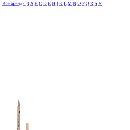
Все бренды
3
A
B
C
D
E
H
I
K
L
M
N
O
P
Q
R
S
V