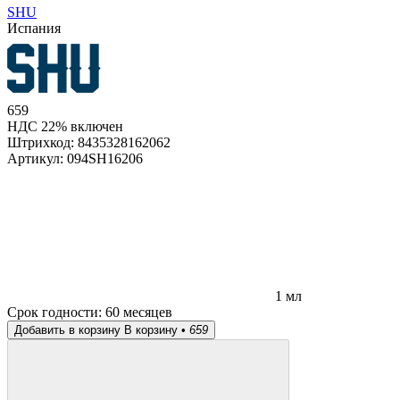
SHU
Испания
659
НДС 22% включен
Штрихкод:
8435328162062
Артикул:
094SH16206
1 мл
Срок годности:
60 месяцев
Добавить в корзину
В корзину •
659