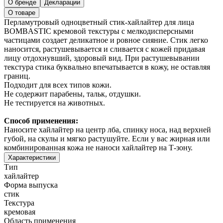
О бренде
Декларации
О товаре
Перламутровый одноцветный стик-хайлайтер для лица
BOMBASTIC кремовой текстуры с мелкодисперсными
частицами создает деликатное и ровное сияние. Стик легко
наносится, растушевывается и сливается с кожей придавая
лицу отдохнувший, здоровый вид. При растушевывании
текстура стика буквально впечатывается в кожу, не оставляя
границ.
Подходит для всех типов кожи.
Не содержит парабены, тальк, отдушки.
Не тестируется на животных.
Способ применения:
Наносите хайлайтер на центр лба, спинку носа, над верхней
губой, на скулы и мягко растушуйте. Если у вас жирная или
комбинированная кожа не наноси хайлайтер на Т-зону.
Характеристики
Тип
хайлайтер
Форма выпуска
стик
Текстура
кремовая
Область применения