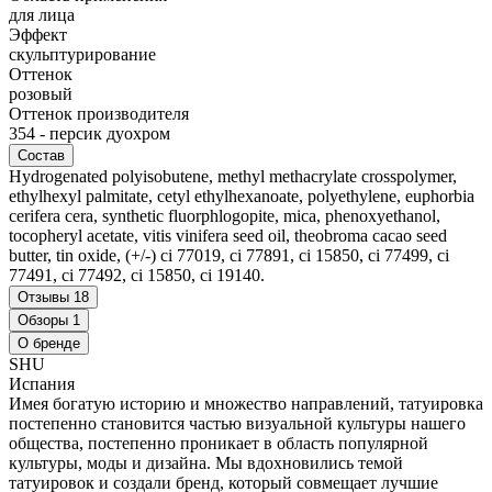
для лица
Эффект
скульптурирование
Оттенок
розовый
Оттенок производителя
354 - персик дуохром
Состав
Hydrogenated polyisobutene, methyl methacrylate crosspolymer,
ethylhexyl palmitate, cetyl ethylhexanoate, polyethylene, euphorbia
cerifera cera, synthetic fluorphlogopite, mica, phenoxyethanol,
tocopheryl acetate, vitis vinifera seed oil, theobroma cacao seed
butter, tin oxide, (+/-) ci 77019, ci 77891, ci 15850, ci 77499, ci
77491, ci 77492, ci 15850, ci 19140.
Отзывы
18
Обзоры
1
О бренде
SHU
Испания
Имея богатую историю и множество направлений, татуировка
постепенно становится частью визуальной культуры нашего
общества, постепенно проникает в область популярной
культуры, моды и дизайна. Мы вдохновились темой
татуировок и создали бренд, который совмещает лучшие