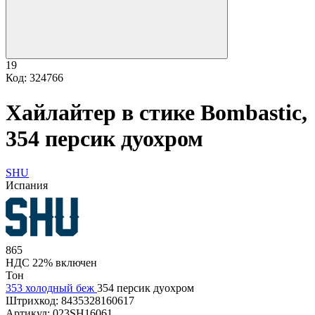
19
Код: 324766
Хайлайтер в стике Bombastic,
354 персик дуохром
SHU
Испания
865
НДС 22% включен
Тон
353 холодный беж
354 персик дуохром
Штрихкод:
8435328160617
Артикул:
023SH16061