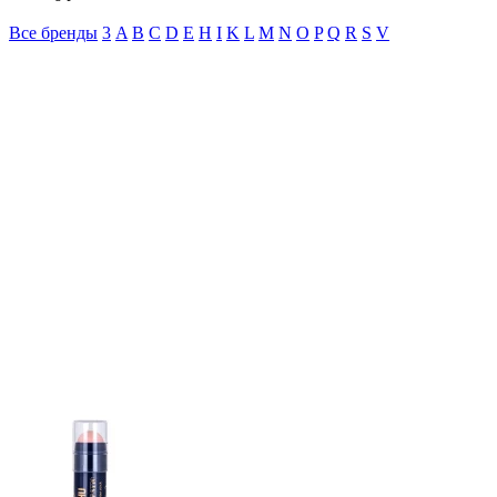
Все бренды
3
A
B
C
D
E
H
I
K
L
M
N
O
P
Q
R
S
V