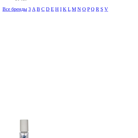
Все бренды
3
A
B
C
D
E
H
I
K
L
M
N
O
P
Q
R
S
V