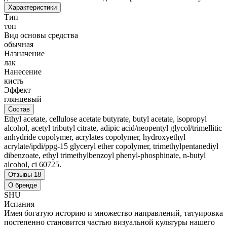
Характеристики
Тип
топ
Вид основы средства
обычная
Назначение
лак
Нанесение
кисть
Эффект
глянцевый
Состав
Ethyl acetate, cellulose acetate butyrate, butyl acetate, isopropyl
alcohol, acetyl tributyl citrate, adipic acid/neopentyl glycol/trimellitic
anhydride copolymer, acrylates copolymer, hydroxyethyl
acrylate/ipdi/ppg-15 glyceryl ether copolymer, trimethylpentanediyl
dibenzoate, ethyl trimethylbenzoyl phenyl-phosphinate, n-butyl
alcohol, ci 60725.
Отзывы
18
О бренде
SHU
Испания
Имея богатую историю и множество направлений, татуировка
постепенно становится частью визуальной культуры нашего