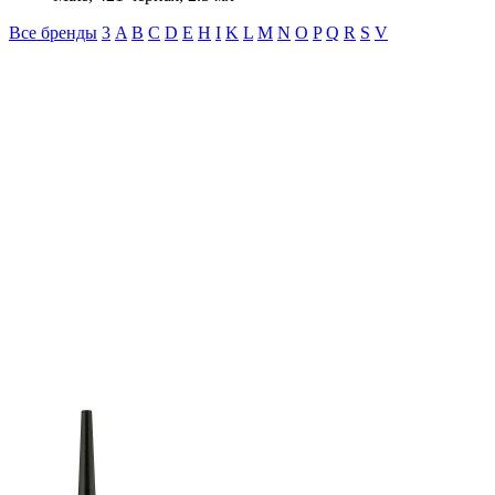
Все бренды
3
A
B
C
D
E
H
I
K
L
M
N
O
P
Q
R
S
V