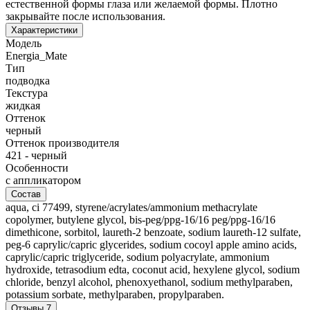
естественной формы глаза или желаемой формы. Плотно
закрывайте после использования.
Характеристики
Модель
Energia_Mate
Тип
подводка
Текстура
жидкая
Оттенок
черный
Оттенок производителя
421 - черный
Особенности
с аппликатором
Состав
aqua, ci 77499, styrene/acrylates/ammonium methacrylate
copolymer, butylene glycol, bis-peg/ppg-16/16 peg/ppg-16/16
dimethicone, sorbitol, laureth-2 benzoate, sodium laureth-12 sulfate,
peg-6 caprylic/capric glycerides, sodium cocoyl apple amino acids,
caprylic/capric triglyceride, sodium polyacrylate, ammonium
hydroxide, tetrasodium edta, coconut acid, hexylene glycol, sodium
chloride, benzyl alcohol, phenoxyethanol, sodium methylparaben,
potassium sorbate, methylparaben, propylparaben.
Отзывы
7