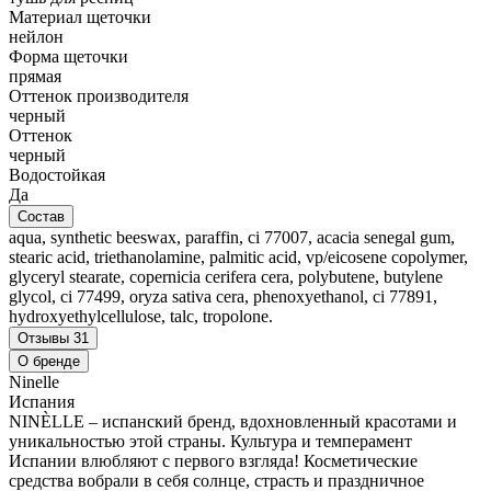
Материал щеточки
нейлон
Форма щеточки
прямая
Оттенок производителя
черный
Оттенок
черный
Водостойкая
Да
Состав
aqua, synthetic beeswax, paraffin, ci 77007, acacia senegal gum,
stearic acid, triethanolamine, palmitic acid, vp/eicosene copolymer,
glyceryl stearate, copernicia cerifera cera, polybutene, butylene
glycol, ci 77499, oryza sativa cera, phenoxyethanol, ci 77891,
hydroxyethylcellulose, talc, tropolone.
Отзывы
31
О бренде
Ninelle
Испания
NINÈLLE – испанский бренд, вдохновленный красотами и
уникальностью этой страны. Культура и темперамент
Испании влюбляют с первого взгляда! Косметические
средства вобрали в себя солнце, страсть и праздничное