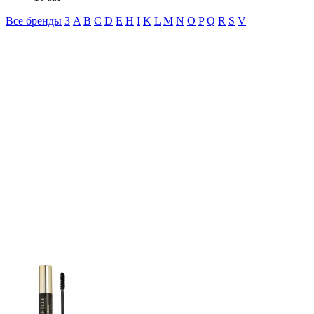
Все бренды
3
A
B
C
D
E
H
I
K
L
M
N
O
P
Q
R
S
V