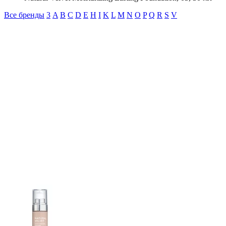
Все бренды
3
A
B
C
D
E
H
I
K
L
M
N
O
P
Q
R
S
V