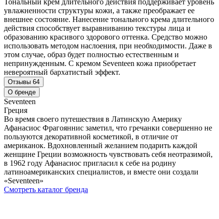
Тональный крем длительного действия поддерживает уровень
увлажненности структуры кожи, а также преображает ее
внешнее состояние. Нанесение тонального крема длительного
действия способствует выравниванию текстуры лица и
образованию красивого здорового оттенка. Средство можно
использовать методом наслоения, при необходимости. Даже в
этом случае, образ будет полностью естественным и
непринужденным. С кремом Seventeen кожа приобретает
невероятный бархатистый эффект.
Отзывы
64
О бренде
Seventeen
Греция
Во время своего путешествия в Латинскую Америку
Афанасиос Фрагояннис заметил, что гречанки совершенно не
пользуются декоративной косметикой, в отличие от
американок. Вдохновленный желанием подарить каждой
женщине Греции возможность чувствовать себя неотразимой,
в 1962 году Афанасиос пригласил к себе на родину
латиноамериканских специалистов, и вместе они создали
«Seventeen»
Смотреть каталог бренда