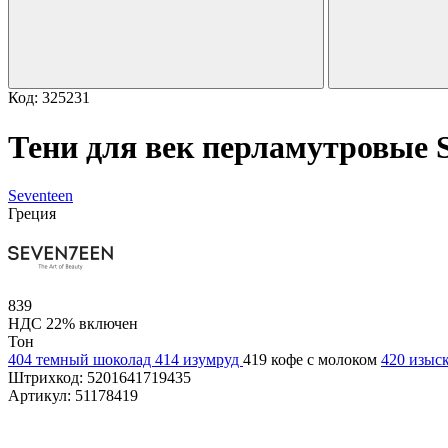
Код: 325231
Тени для век перламутровые S
Seventeen
Греция
839
НДС 22% включен
Тон
404 темный шоколад
414 изумруд
419 кофе с молоком
420 изыс
Штрихкод:
5201641719435
Артикул:
51178419