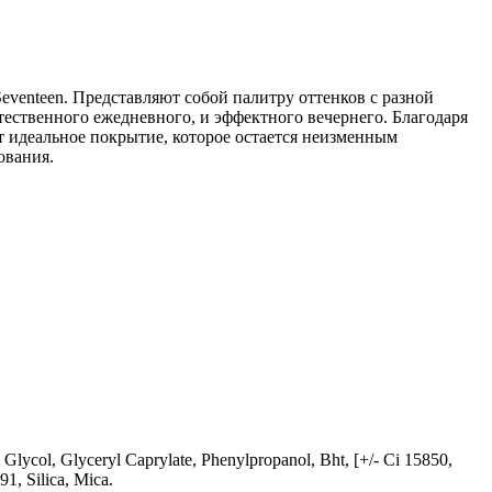
eventeen. Представляют собой палитру оттенков с разной
стественного ежедневного, и эффектного вечернего. Благодаря
т идеальное покрытие, которое остается неизменным
ования.
l Glycol, Glyceryl Caprylate, Phenylpropanol, Bht, [+/- Ci 15850,
1, Silica, Mica.