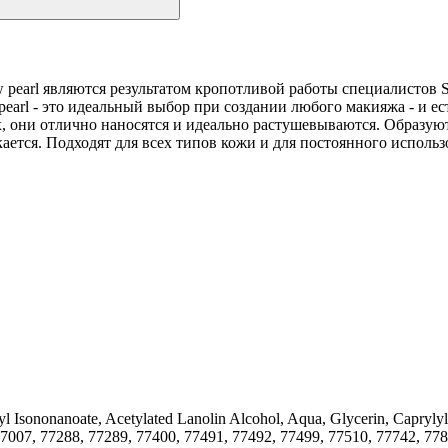
 pearl являются результатом кропотливой работы специалистов S
pearl - это идеальный выбор при создании любого макияжа - и е
х, они отлично наносятся и идеально растушевываются. Образую
кается. Подходят для всех типов кожи и для постоянного использ
aryl Isononanoate, Acetylated Lanolin Alcohol, Aqua, Glycerin, Capryly
7007, 77288, 77289, 77400, 77491, 77492, 77499, 77510, 77742, 7789