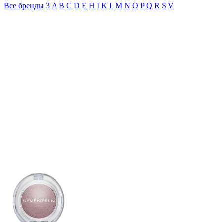
Все бренды
3
A
B
C
D
E
H
I
K
L
M
N
O
P
Q
R
S
V