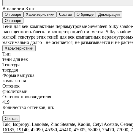
В наличии 3 шт
О товаре
Характеристики
Состав
О бренде
Декларации
О товаре
Тени для век компактные перламутровые Seventeen Silky shadow
насыщенность блеска и концентрацией пигмента. Silky shadow 
мягкой текстуре этих теней для век компактных перламутровы
максимально долго - не осыпается, не размазывается и не расте
Характеристики
Тип
тени для век
Текстура
твердая
Форма выпуска
компактная
Оттенок
фиолетовый
Оттенок производителя
419
Количество оттенков, шт.
1
Состав
Talc, Isopropyl Lanolate, Zinc Stearate, Kaolin, Cetyl Acetate, Cete
16185, 19140, 42090, 45380, 45410, 47005, 58000, 75470, 77000, 7