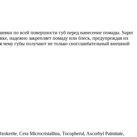
тушевки по всей поверхности губ перед нанесение помады. Super
евке, надежно закрепляет помаду или блеск, предупреждая их
ря чему губы получают не только сногсшибательный внешний
okerite, Cera Microcristallina, Tocopherol, Ascorbyl Palmitate,