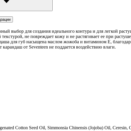
рации
тличный выбор для создания идеального контура и для легкой рас
й текстурой, не повреждает кожу и не растягивает ее при растуш
ндаша для губ насыщена маслом жожоба и витамином Е, благода
 карандаш от Seventeen не поддается воздействию влаги.
nated Cotton Seed Oil, Simmonsia Chinensis (Jojoba) Oil, Ceresin, Oz