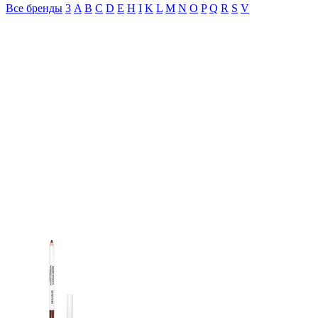
Все бренды
3
A
B
C
D
E
H
I
K
L
M
N
O
P
Q
R
S
V