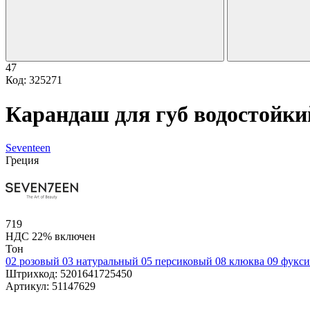
47
Код: 325271
Карандаш для губ водостойкий
Seventeen
Греция
719
НДС 22% включен
Тон
02 розовый
03 натуральный
05 персиковый
08 клюква
09 фукс
Штрихкод:
5201641725450
Артикул:
51147629