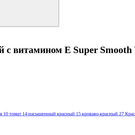
 с витамином Е Super Smooth 
ия
10 томат
14 насыщенный красный
15 кроваво-красный
27 Кра