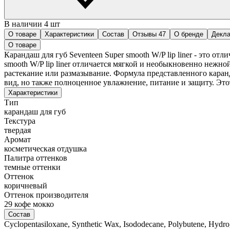
В наличии 4 шт
О товаре
Характеристики
Состав
Отзывы
47
О бренде
Декла
О товаре
Карандаш для губ Seventeen Super smooth W/P lip liner - это о
smooth W/P lip liner отличается мягкой и необыкновенно нежно
растекание или размазывание. Формула представленного кара
вид, но также полноценное увлажнение, питание и защиту. Этот
Характеристики
Тип
карандаш для губ
Текстура
твердая
Аромат
косметическая отдушка
Палитра оттенков
темные оттенки
Оттенок
коричневый
Оттенок производителя
29 кофе мокко
Состав
Cyclopentasiloxane, Synthetic Wax, Isododecane, Polybutene, Hydroge