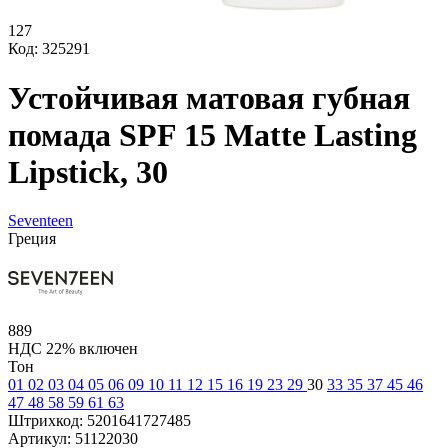
127
Код: 325291
Устойчивая матовая губная
помада SPF 15 Matte Lasting
Lipstick, 30
Seventeen
Греция
889
НДС 22% включен
Тон
01
02
03
04
05
06
09
10
11
12
15
16
19
23
29
30
33
35
37
45
46
47
48
58
59
61
63
Штрихкод:
5201641727485
Артикул:
51122030