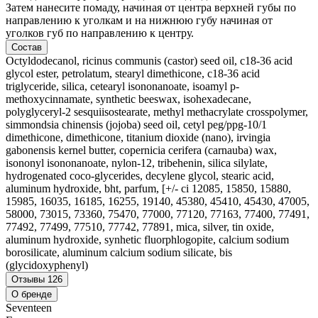
Затем нанесите помаду, начиная от центра верхней губы по
направлению к уголкам и на нижнюю губу начиная от
уголков губ по направлению к центру.
Состав
Octyldodecanol, ricinus communis (castor) seed oil, c18-36 acid
glycol ester, petrolatum, stearyl dimethicone, c18-36 acid
triglyceride, silica, cetearyl isononanoate, isoamyl p-
methoxycinnamate, synthetic beeswax, isohexadecane,
polyglyceryl-2 sesquiisostearate, methyl methacrylate crosspolymer,
simmondsia chinensis (jojoba) seed oil, cetyl peg/ppg-10/1
dimethicone, dimethicone, titanium dioxide (nano), irvingia
gabonensis kernel butter, copernicia cerifera (carnauba) wax,
isononyl isononanoate, nylon-12, tribehenin, silica silylate,
hydrogenated coco-glycerides, decylene glycol, stearic acid,
aluminum hydroxide, bht, parfum, [+/- ci 12085, 15850, 15880,
15985, 16035, 16185, 16255, 19140, 45380, 45410, 45430, 47005,
58000, 73015, 73360, 75470, 77000, 77120, 77163, 77400, 77491,
77492, 77499, 77510, 77742, 77891, mica, silver, tin oxide,
aluminum hydroxide, synhetic fluorphlogopite, calcium sodium
borosilicate, aluminum calcium sodium silicate, bis
(glycidoxyphenyl)
Отзывы
126
О бренде
Seventeen