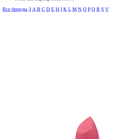
Все бренды
3
A
B
C
D
E
H
I
K
L
M
N
O
P
Q
R
S
V