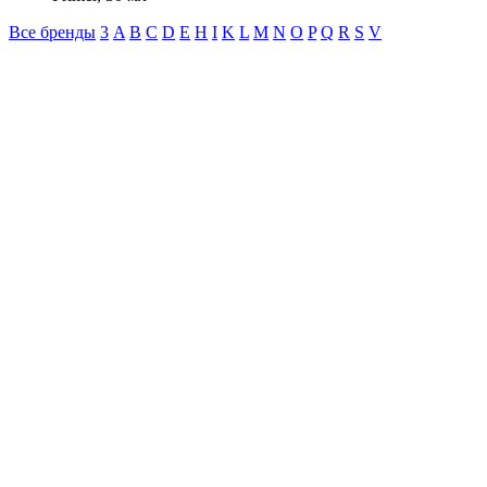
Все бренды
3
A
B
C
D
E
H
I
K
L
M
N
O
P
Q
R
S
V