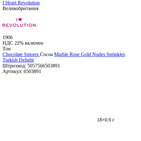
I Heart Revolution
Великобритания
1906
НДС 22% включен
Тон
Chocolate Smores
Cocoa
Marble Rose Gold
Nudes
Sprinkles
Turkish Delight
Штрихкод:
5057566503891
Артикул:
6503891
18×0.9 г