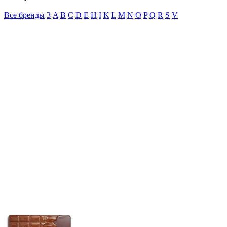
Все бренды
3
A
B
C
D
E
H
I
K
L
M
N
O
P
Q
R
S
V