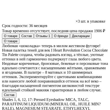
×3 шт. в упаковке
Срок годности:
36 месяцев
Товар временно отсутствует, последняя цена продажи 1906 ₽
О товаре
Состав
Отзывы
1
О бренде
Декларации
О товаре
Любимая «шоколадка» теперь в милом жестяном футляре!
Новая палетка теней для век I Heart Revolution Cocoa Chocolate
Tin Palette создана, чтобы радовать взгляд, а тёплые, уютные
оттенки в ней гармонично подчеркнут глаза любого цвета.
Нюдовые коричневые, бронзовые, бежевые и персиковые тона
идеально сочетаются с насыщенными жёлтыми, оранжевыми
и ягодными. В палитре – 8 матовых и 10 шиммерных
оттенков. Экспериментируйте с цветовыми комбинациями
или нанесите любой понравившийся оттенок на всё веко –
благодаря насыщенной пигментом шелковистой текстуре
идеальный стойкий макияж гарантирован в любом случае.
Состав
Shades 1, 6, 12, 17: Pressed Eyeshadow MICA, TALC,
PARAFFINUM LIQUIDUM (MINERAL OIL, HUILE MIN?
RALE), MAGNESIUM STEARATE, ETHYLHEXYL