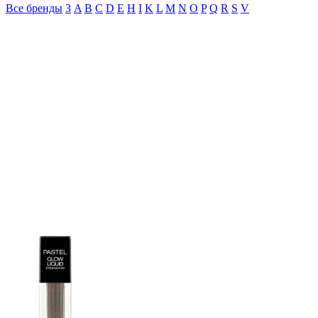
Все бренды
3
A
B
C
D
E
H
I
K
L
M
N
O
P
Q
R
S
V