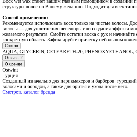
Воск wet wax станет вашим главным помощником в создании пр
структуры волос по Вашему желанию. Подходит для всех типов
Способ применения:
Рекомендуется использовать воск только на чистые волосы. До
волосы — для уплотнения шевелюры или создания эффекта мокр
желаемого результата. Смойте остатки воска с рук и начинайт
конкретную область. Зафиксируйте прическу небольшим количе
Состав
AQUA, GLYCERIN, CETEARETH-20, PHENOXYETHANOL, C
Отзывы
2
О бренде
Ostwint
Турция
Созданный изначально для парикмахеров и барберов, турецкий
волосами и бородой, а также для бритья и ухода после него.
Смотреть каталог бренда