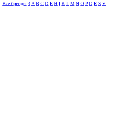
Все бренды
3
A
B
C
D
E
H
I
K
L
M
N
O
P
Q
R
S
V