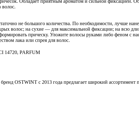
ичесок. Обладает приятным ароматом и сильной фиксацией. Обе
 волос.
статочно не большого количества. По необходимости, лучше нан
ых волос; на сухие — для максимальной фиксации; на всю длин
е формировать прическу. Уложите волосы руками либо феном с н
ством лака или спрея для волос.
I 14720, PARFUM
 бренд OSTWINT с 2013 года предлагает широкий ассортимент п