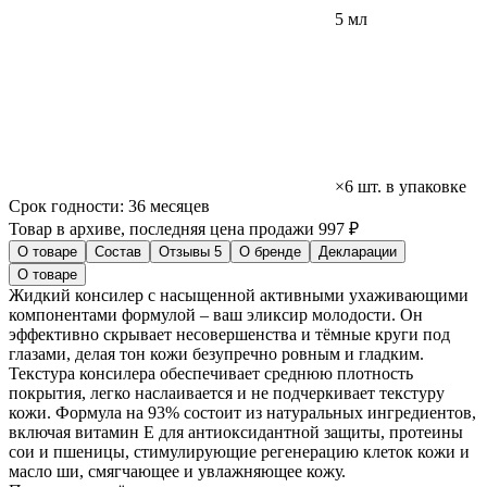
5 мл
×6 шт. в упаковке
Срок годности:
36 месяцев
Товар в архиве, последняя цена продажи 997 ₽
О товаре
Состав
Отзывы
5
О бренде
Декларации
О товаре
Жидкий консилер с насыщенной активными ухаживающими
компонентами формулой – ваш эликсир молодости. Он
эффективно скрывает несовершенства и тёмные круги под
глазами, делая тон кожи безупречно ровным и гладким.
Текстура консилера обеспечивает среднюю плотность
покрытия, легко наслаивается и не подчеркивает текстуру
кожи. Формула на 93% состоит из натуральных ингредиентов,
включая витамин E для антиоксидантной защиты, протеины
сои и пшеницы, стимулирующие регенерацию клеток кожи и
масло ши, смягчающее и увлажняющее кожу.