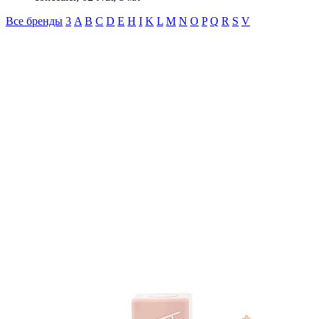
Все бренды
3
A
B
C
D
E
H
I
K
L
M
N
O
P
Q
R
S
V