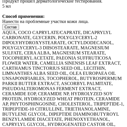
Продукт прошёл дерматологические тестирования.
5 мл
Способ применения:
Нанести на проблемные участки кожи лица.
Состав
AQUA, COCO CAPRYLATE/CAPRATE, DICAPRYLYL
CARBONATE, GLYCERIN, POLYGLYCERYL-2
DIPOLYHYDROXYSTEARATE, OCTYLDODECANOL,
POLYGLYCERYL-3 DIISOSTEARATE, MAGNESIUM
SULFATE, CERA ALBA, MAGNESIUM STEARATE,
TOCOPHERYL ACETATE, PAEONIA SUFFRUTICOSA
FLOWER WATER, CAMELLIA SINENSIS LEAF EXTRACT,
CARTHAMUS TINCTORIUS SEED OIL, LECITHIN,
LIMNANTHES ALBA SEED OIL, OLEA EUROPAEA OIL
UNSAPONIFIABLES, TOCOPHEROL, BUTYROSPERMUM
PARKII BUTTER EXTRACT, ASCORBYL PALMITATE,
PSEUDOALTEROMONAS FERMENT EXTRACT,
CERAMIDE EOP, CERAMIDE NP, HYDROLYZED SOY
PROTEIN, HYDROLYZED WHEAT PROTEIN, CERAMIDE
AP, PHYTOSPHINGOSINE, CHOLESTEROL, TRIPEPTIDE-1,
TRIPEPTIDE-10 CITRULLINE, TRIETHANOLAMINE,
BUTYLENE GLYCOL, DIPEPTIDE DIAMINOBUTYROYL
BENZYLAMIDE DIACETATE, PHENOXYETHANOL,
CAPRYLYL GLYCOL, HYDROGENATED CASTOR OIL,