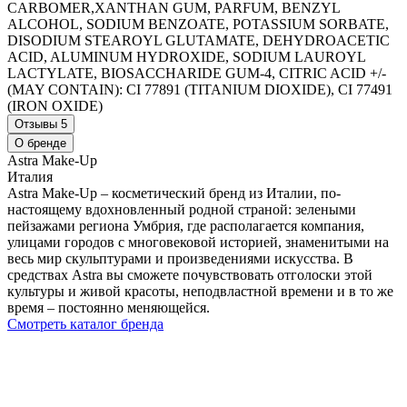
CARBOMER,XANTHAN GUM, PARFUM, BENZYL
ALCOHOL, SODIUM BENZOATE, POTASSIUM SORBATE,
DISODIUM STEAROYL GLUTAMATE, DEHYDROACETIC
ACID, ALUMINUM HYDROXIDE, SODIUM LAUROYL
LACTYLATE, BIOSACCHARIDE GUM-4, CITRIC ACID +/-
(MAY CONTAIN): CI 77891 (TITANIUM DIOXIDE), CI 77491
(IRON OXIDE)
Отзывы
5
О бренде
Astra Make-Up
Италия
Astra Make-Up – косметический бренд из Италии, по-
настоящему вдохновленный родной страной: зелеными
пейзажами региона Умбрия, где располагается компания,
улицами городов с многовековой историей, знаменитыми на
весь мир скульптурами и произведениями искусства. В
средствах Astra вы сможете почувствовать отголоски этой
культуры и живой красоты, неподвластной времени и в то же
время – постоянно меняющейся.
Смотреть каталог бренда