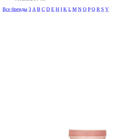
Все бренды
3
A
B
C
D
E
H
I
K
L
M
N
O
P
Q
R
S
V