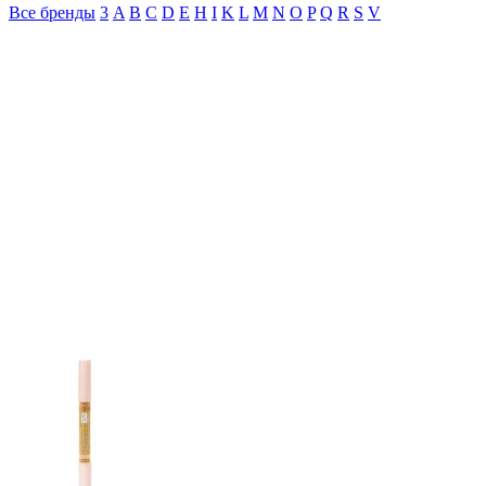
Все бренды
3
A
B
C
D
E
H
I
K
L
M
N
O
P
Q
R
S
V