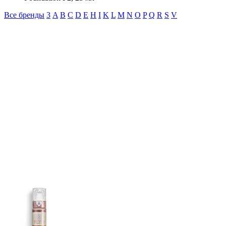
Все бренды
3
A
B
C
D
E
H
I
K
L
M
N
O
P
Q
R
S
V