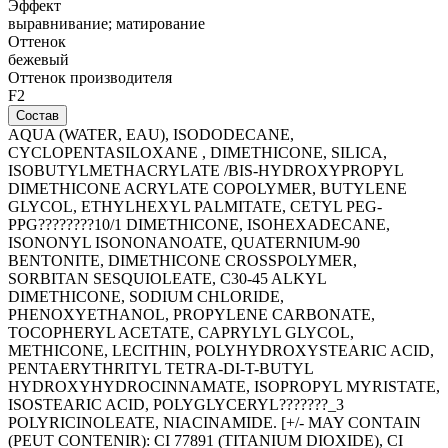
Эффект
выравнивание; матирование
Оттенок
бежевый
Оттенок производителя
F2
Состав
AQUA (WATER, EAU), ISODODECANE,
CYCLOPENTASILOXANE , DIMETHICONE, SILICA,
ISOBUTYLMETHACRYLATE /BIS-HYDROXYPROPYL
DIMETHICONE ACRYLATE COPOLYMER, BUTYLENE
GLYCOL, ETHYLHEXYL PALMITATE, CETYL PEG-
PPG????????10/1 DIMETHICONE, ISOHEXADECANE,
ISONONYL ISONONANOATE, QUATERNIUM-90
BENTONITE, DIMETHICONE CROSSPOLYMER,
SORBITAN SESQUIOLEATE, C30-45 ALKYL
DIMETHICONE, SODIUM CHLORIDE,
PHENOXYETHANOL, PROPYLENE CARBONATE,
TOCOPHERYL ACETATE, CAPRYLYL GLYCOL,
METHICONE, LECITHIN, POLYHYDROXYSTEARIC ACID,
PENTAERYTHRITYL TETRA-DI-T-BUTYL
HYDROXYHYDROCINNAMATE, ISOPROPYL MYRISTATE,
ISOSTEARIC ACID, POLYGLYCERYL???????_3
POLYRICINOLEATE, NIACINAMIDE. [+/- MAY CONTAIN
(PEUT CONTENIR): CI 77891 (TITANIUM DIOXIDE), CI