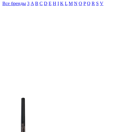
Все бренды
3
A
B
C
D
E
H
I
K
L
M
N
O
P
Q
R
S
V