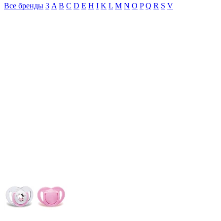
Все бренды
3
A
B
C
D
E
H
I
K
L
M
N
O
P
Q
R
S
V