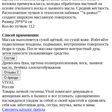
волокна премиум-класса, колодка обработана мастикой на
основе пчелиного воска и льняного масла. Средняя жёсткость.
Расположение пучков и технология набивки ""в развал""
создают широкую массажную поверхность.
Размер 29*6*4 см
Кол-во пучков: 112
Способ применения:
Массаж выполняется сухой щёткой, по сухой коже. Избегайте
подколенные впадины, подмышки, внутреннюю поверхность
бедра и грудь. После массажа примите контрастный душ,
затем нанесите увлажняющее средство.
Состав
Древесина бука, щетина полипропиленовая, воск, льняное
масло, бечёвка хлопчатобумажная
Отзывы
2
О бренде
VIVAL
Россия
Товары личной гигиены Vival помогают девушкам и
женщинам жить в балансе и все успевать: одновременно
наслаждаться уходом за собой и своей красотой и проявлять
себя как заботливая дочь, сестра, внучка, жена и мама.
Смотреть каталог бренда