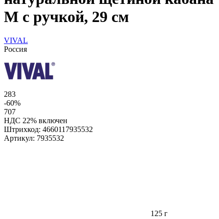
M с ручкой, 29 см
VIVAL
Россия
283
-60%
707
НДС 22% включен
Штрихкод:
4660117935532
Артикул:
7935532
125 г