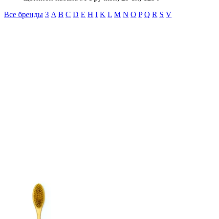
Все бренды
3
A
B
C
D
E
H
I
K
L
M
N
O
P
Q
R
S
V